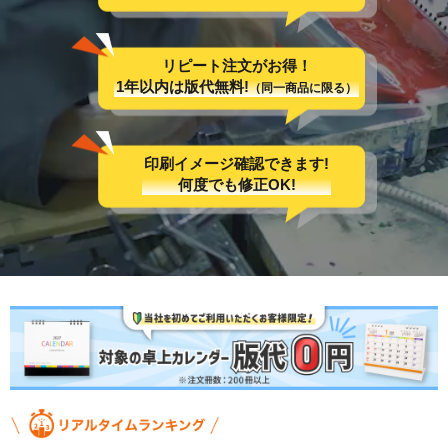
リピート注文がお得！
1年以内は版代無料!
（同一商品に限る）
印刷イメージ確認できます!
何度でも修正OK!