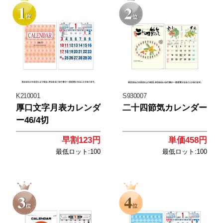
<
<
K210001
S930007
厚口文字月表カレンダ
二十四節気カレンダー
ー46/4切
早割123円
単価458円
最低ロット:100
最低ロット:100
<
<