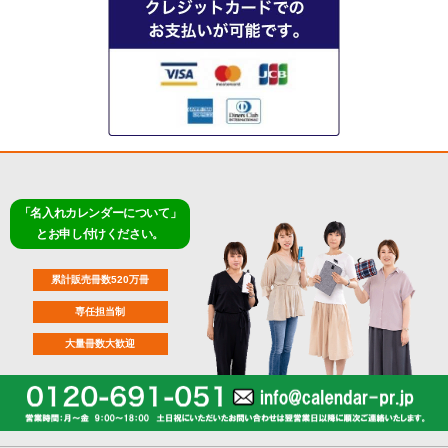
「名入れカレンダーについて」
とお申し付けください。
累計販売冊数520万冊
専任担当制
大量冊数大歓迎