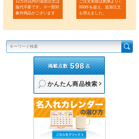
12カ月以内の追加注文は
ご注文実績は創業より7,
版代不要です。※一部対
000件を超え、追加注文
象外商品がございます
も増えました。
598
掲載点数
点
かんたん商品検索