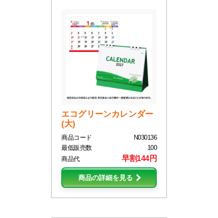
エコグリーンカレンダー
(大)
商品コード
N030136
最低販売数
100
早割144円
商品代
商品の詳細を見る