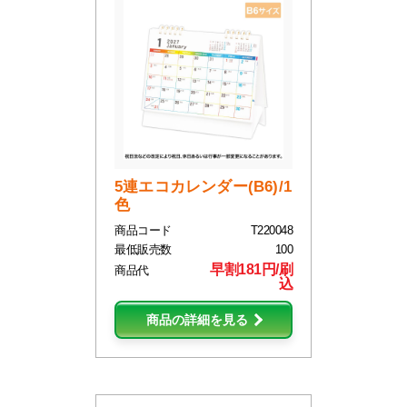
5連エコカレンダー(B6)/1
色
商品コード
T220048
最低販売数
100
早割181円/刷
商品代
込
商品の詳細を見る