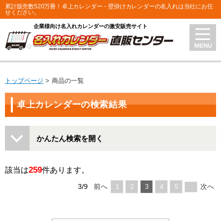
累計販売数520万冊！卓上カレンダー・壁掛けカレンダーの名入れは当社にお任
せください。
企業様向け名入れカレンダーの激安販売サイト
トップページ
商品の一覧
卓上カレンダーの検索結果
かんたん検索を開く
259
該当は
件あります。
3/9
前へ
次へ
1
2
3
4
5
...