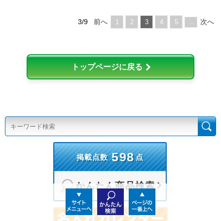
3/9
前へ
次へ
1
2
3
4
5
...
トップページに戻る
598
掲載点数
点
かんたん商品検索