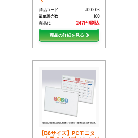
ド
商品コード
J090006
最低販売数
100
247円/刷込
商品代
商品の詳細を見る
【B6サイズ】PCモニタ