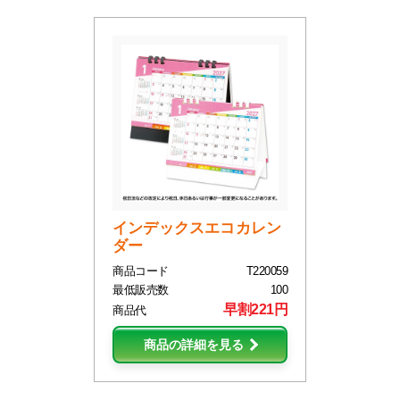
インデックスエコカレン
ダー
商品コード
T220059
最低販売数
100
早割221円
商品代
商品の詳細を見る