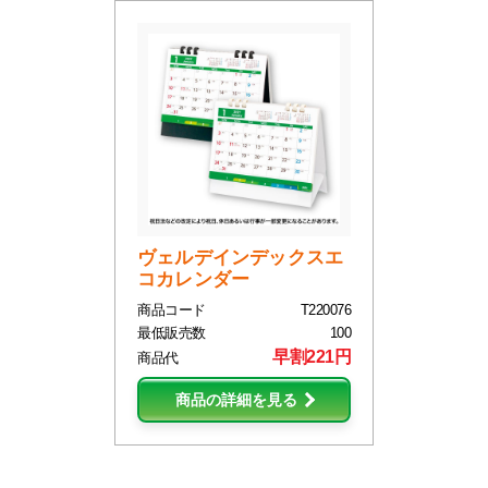
ヴェルデインデックスエ
コカレンダー
商品コード
T220076
最低販売数
100
早割221円
商品代
商品の詳細を見る