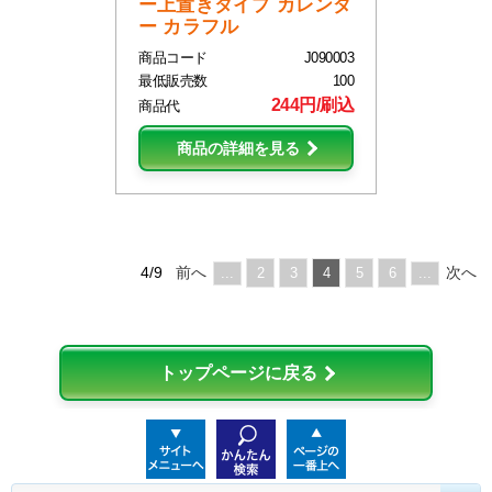
ー上置きタイプ カレンダ
ー カラフル
商品コード
J090003
最低販売数
100
244円/刷込
商品代
商品の詳細を見る
4/9
前へ
次へ
...
2
3
4
5
6
...
トップページに戻る