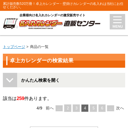
累計販売数520万冊！卓上カレンダー・壁掛けカレンダーの名入れは当社にお任
せください。
企業様向け名入れカレンダーの激安販売サイト
トップページ
商品の一覧
卓上カレンダーの検索結果
かんたん検索を開く
259
該当は
件あります。
4/9
前へ
次へ
...
2
3
4
5
6
...