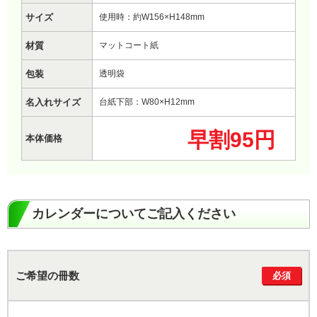
サイズ
使用時：約W156×H148mm
材質
マットコート紙
包装
透明袋
名入れサイズ
台紙下部：W80×H12mm
早割95円
本体価格
カレンダーについてご記入ください
ご希望の冊数
必須