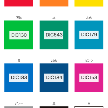
黄緑
緑
水色
青
紺色
ピンク
グレー
黒
白