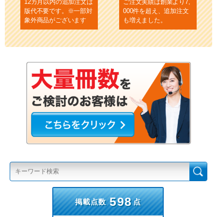
12カ月以内の追加注文は
ご注文実績は創業より7,
版代不要です。※一部対
000件を超え、追加注文
象外商品がございます
も増えました。
598
掲載点数
点