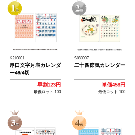
<
<
K210001
S930007
厚口文字月表カレンダ
二十四節気カレンダー
ー46/4切
早割123円
単価458円
最低ロット:100
最低ロット:100
<
<