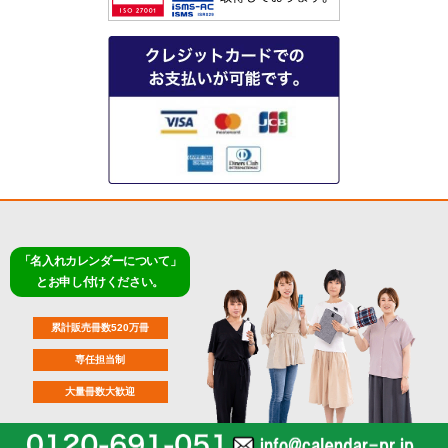
「名入れカレンダーについて」
とお申し付けください。
累計販売冊数520万冊
専任担当制
大量冊数大歓迎