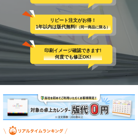
リピート注文がお得！
1年以内は版代無料!
（同一商品に限る）
印刷イメージ確認できます!
何度でも修正OK!