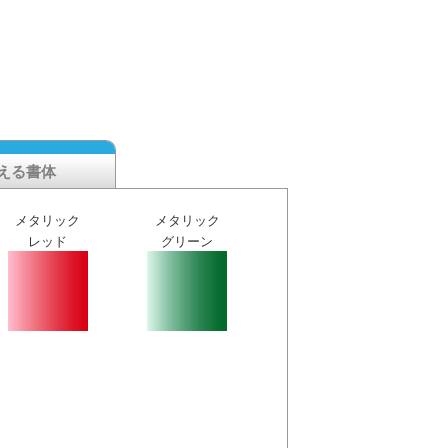
える書体
メタリック
メタリック
レッド
グリーン