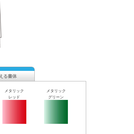
える書体
メタリック
メタリック
レッド
グリーン