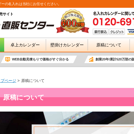
ダーの名入れは当社にお任せください。
売サイト
卓上カレンダー
壁掛けカレンダー
原稿について
WEB自動見積もりで価格がすぐ分かる
創業20年/累計520万部の
ップページ
原稿について
原稿について