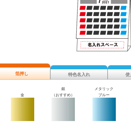
箔押し
特色名入れ
使
銀
メタリック
金
（おすすめ）
ブルー