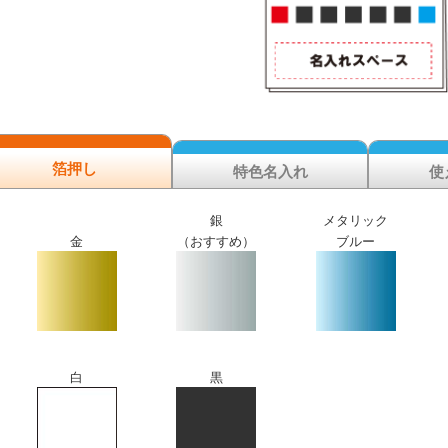
箔押し
特色名入れ
使
銀
メタリック
金
（おすすめ）
ブルー
白
黒