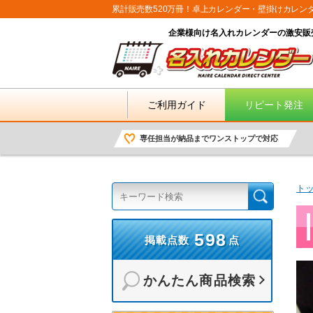
累計販売数520万冊！卓上カレンダー・壁掛けカレン
企業様向け名入れカレンダーの激安販
ご利用ガイド
リピート発注
専任担当が納品までワンストップで対応
ト
598
掲載点数
点
かんたん商品検索