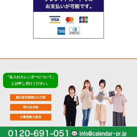
「名入れカレンダーについて」
とお申し付けください。
累計販売冊数520万冊
専任担当制
大量冊数大歓迎