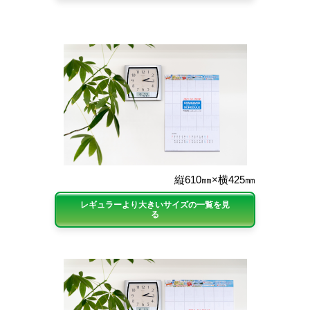
縦610㎜×横425㎜
レギュラーより大きいサイズの一覧を見
る