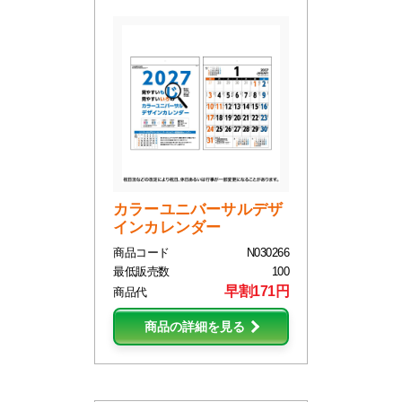
カラーユニバーサルデザ
インカレンダー
商品コード
N030266
最低販売数
100
早割171円
商品代
商品の詳細を見る