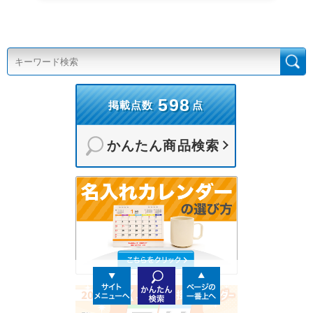
598
掲載点数
点
かんたん商品検索