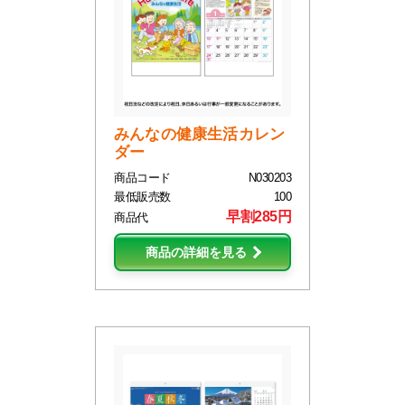
みんなの健康生活カレン
ダー
商品コード
N030203
最低販売数
100
早割285円
商品代
商品の詳細を見る