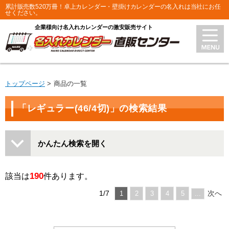
累計販売数520万冊！卓上カレンダー・壁掛けカレンダーの名入れは当社にお任
せください。
企業様向け名入れカレンダーの激安販売サイト
トップページ
商品の一覧
「レギュラー(46/4切)」の検索結果
かんたん検索を開く
190
該当は
件あります。
1/7
次へ
1
2
3
4
5
...