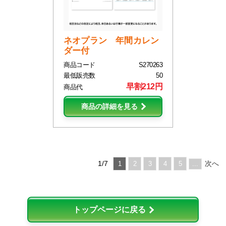
ネオプラン 年間カレン
ダー付
商品コード
S270263
最低販売数
50
早割212円
商品代
商品の詳細を見る
1/7
次へ
1
2
3
4
5
...
トップページに戻る