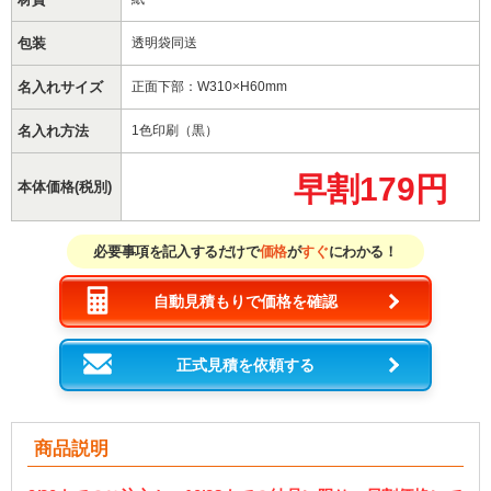
包装
透明袋同送
名入れサイズ
正面下部：W310×H60mm
名入れ方法
1色印刷（黒）
早割179円
本体価格(税別)
必要事項を記入するだけで
価格
が
すぐ
にわかる！
自動見積もりで価格を確認
正式見積を依頼する
商品説明