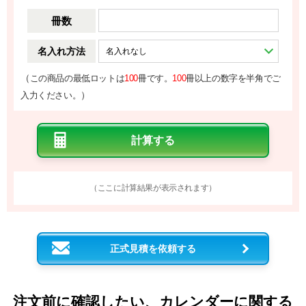
冊数
名入れ方法
（
この商品の最低ロットは
100
冊です。
100
冊以上の数字を半角でご
）
入力ください。
（ここに計算結果が表示されます）
正式見積を依頼する
注文前に確認したい、カレンダーに関する