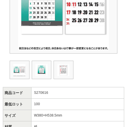
商品コード
S270616
最低ロット
100
サイズ
W380×H538.5mm
材質
紙