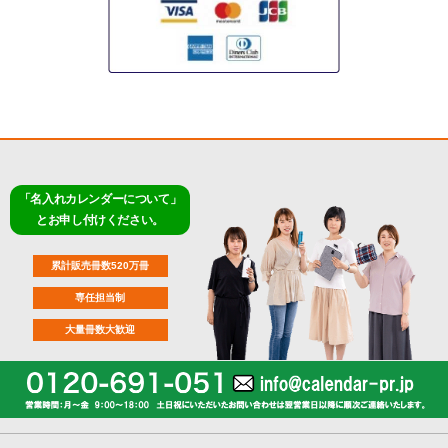
「名入れカレンダーについて」
とお申し付けください。
累計販売冊数520万冊
専任担当制
大量冊数大歓迎