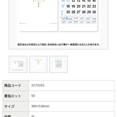
商品コード
S270263
最低ロット
50
サイズ
380×538mm
材質
紙