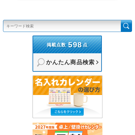
598
掲載点数
点
かんたん商品検索