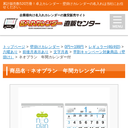
累計販売数520万冊！卓上カレンダー・壁掛けカレンダーの名入れは当社にお任
せください。
企業様向け名入れカレンダーの激安販売サイト
トップページ
壁掛けカレンダー
0円〜199円
レギュラー(46/4切)
六曜あり
前後月表示あり
文字月表
早割キャンペーン対象商品（壁
掛け）
ネオプラン 年間カレンダー付
商品名：ネオプラン 年間カレンダー付