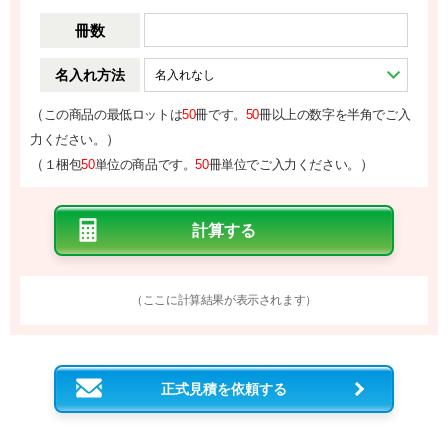
冊数
名入れ方法
（
この商品の最低ロットは
50
冊です。
50
冊以上の数字を半角でご入
）
力ください。
（
）
１梱包
50
単位の商品です。
50
冊単位でご入力ください。
（ここに計算結果が表示されます）
正式見積を依頼する