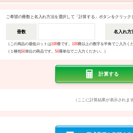
ご希望の冊数と名入れ方法を選択して「計算する」ボタンをクリック
冊数
名入れ方
（
この商品の最低ロットは
100
冊です。
100
冊以上の数字を半角でご入力く
（
）
１梱包
50
単位の商品です。
50
冊単位でご入力ください。
（ここに計算結果が表示されま