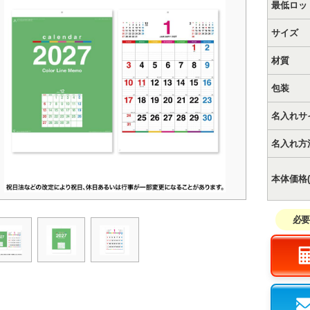
最低ロッ
サイズ
材質
包装
名入れサ
名入れ方
本体価格(
必要