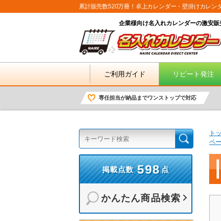
累計販売数520万冊！卓上カレンダー・壁掛けカレン
企業様向け名入れカレンダーの激安販
ご利用ガイド
リピート発注
専任担当が納品までワンストップで対応
ト
ペ
598
掲載点数
点
かんたん商品検索