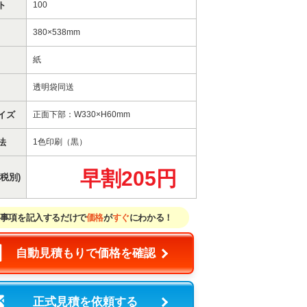
ト
100
380×538mm
紙
透明袋同送
イズ
正面下部：W330×H60mm
法
1色印刷（黒）
早割205円
税別)
事項を記入するだけで
価格
が
すぐ
にわかる！
自動見積もりで価格を確認
正式見積を依頼する