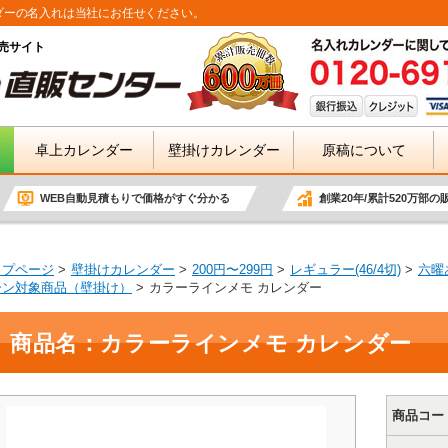
ダーの名入れは当社にお任せください。
売サイト
卓上カレンダー
壁掛けカレンダー
原稿について
WEB自動見積もりで価格がすぐ分かる
創業20年/累計520万部の
ップページ
壁掛けカレンダー
200円〜299円
レギュラー(46/4切)
六曜
ーン対象商品（壁掛け）
カラーラインメモ カレンダー
商品名：カラーラインメモ カレンダー
商品コー