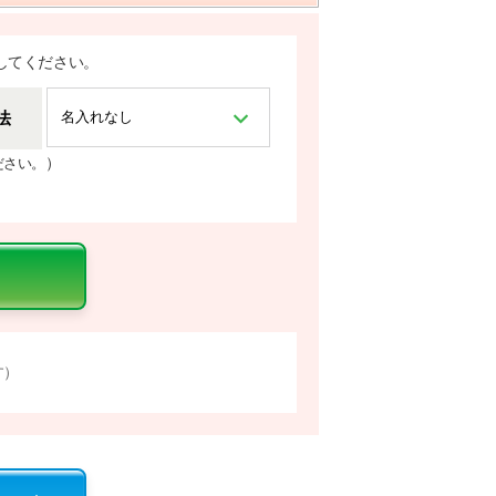
してください。
法
）
ださい。
す）