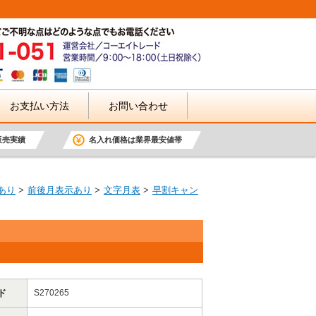
お支払い方法
お問い合わせ
販売実績
名入れ価格は業界最安値帯
あり
前後月表示あり
文字月表
早割キャン
ド
S270265