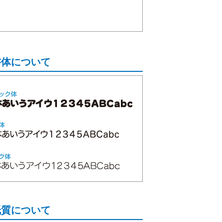
。
書体について
紙質について