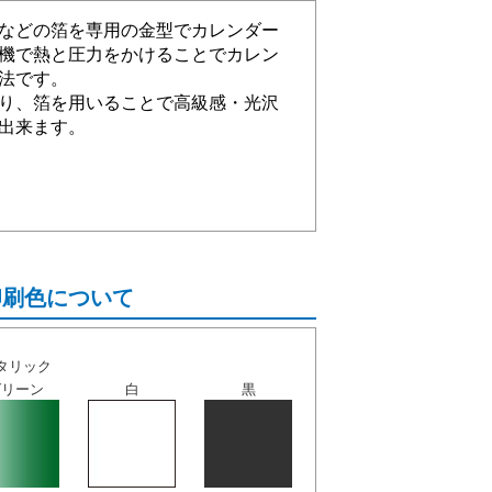
などの箔を専用の金型でカレンダー
機で熱と圧力をかけることでカレン
法です。
り、箔を用いることで高級感・光沢
出来ます。
印刷色について
タリック
グリーン
白
黒