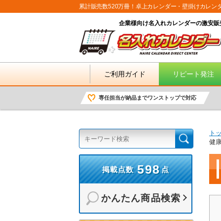
累計販売数520万冊！卓上カレンダー・壁掛けカレン
企業様向け名入れカレンダーの激安販
ご利用ガイド
リピート発注
専任担当が納品までワンストップで対応
ト
健
598
掲載点数
点
かんたん商品検索