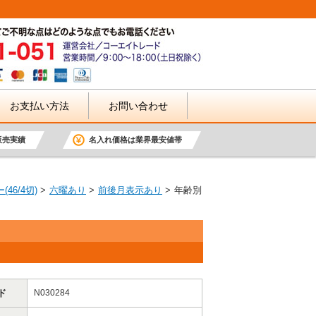
お支払い方法
お問い合わせ
販売実績
名入れ価格は業界最安値帯
46/4切)
六曜あり
前後月表示あり
年齢別
ド
N030284