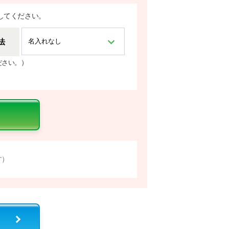
してください。
法
）
ださい。
す）