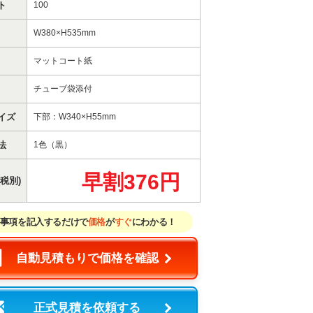
ト
100
W380×H535mm
マットコート紙
チューブ袋添付
イズ
下部：W340×H55mm
法
1色（黒）
早割376円
税別)
事項を記入するだけで
価格
が
すぐ
にわかる！
自動見積もりで価格を確認
正式見積を依頼する