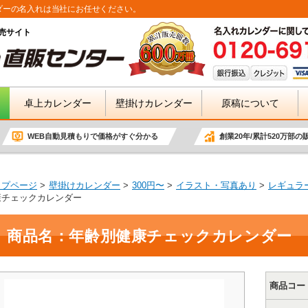
ダーの名入れは当社にお任せください。
売サイト
卓上カレンダー
壁掛けカレンダー
原稿について
WEB自動見積もりで価格がすぐ分かる
創業20年/累計520万部の
ップページ
壁掛けカレンダー
300円〜
イラスト・写真あり
レギュラー(
康チェックカレンダー
商品名：年齢別健康チェックカレンダー
商品コー