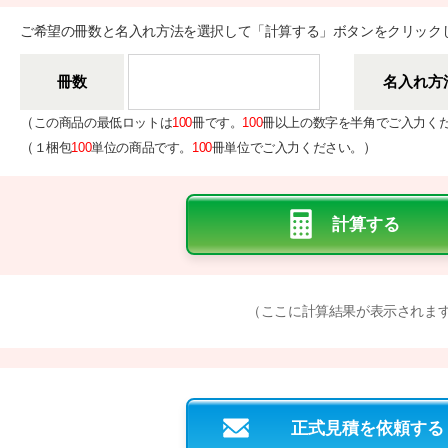
ご希望の冊数と名入れ方法を選択して「計算する」ボタンをクリック
冊数
名入れ方
（
この商品の最低ロットは
100
冊です。
100
冊以上の数字を半角でご入力く
（
）
１梱包
100
単位の商品です。
100
冊単位でご入力ください。
（ここに計算結果が表示されま
正式見積を依頼する