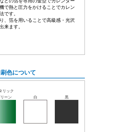
などの箔を専用の金型でカレンダー
機で熱と圧力をかけることでカレン
法です。
り、箔を用いることで高級感・光沢
出来ます。
印刷色について
タリック
グリーン
白
黒
。