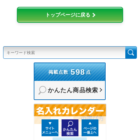
トップページに戻る
598
掲載点数
点
かんたん商品検索