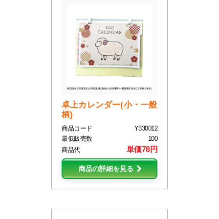
卓上カレンダー(小・一般
柄)
商品コード
Y330012
最低販売数
100
単価78円
商品代
商品の詳細を見る