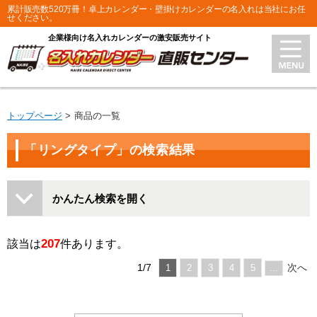
累計販売数520万冊！卓上カレンダー・壁掛けカレンダーの名入れは当社にお任
せください。
企業様向け名入れカレンダーの激安販売サイト
トップページ
商品の一覧
「リングタイプ」の検索結果
かんたん検索を開く
207
該当は
件あります。
1/7
次へ
1
2
3
4
5
...