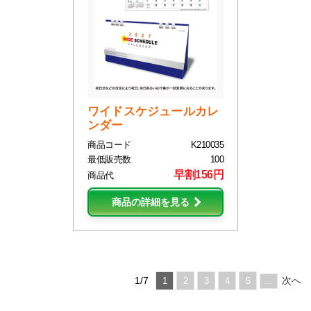
ワイドスケジュールカレ
ンダー
商品コード
K210035
最低販売数
100
早割156円
商品代
商品の詳細を見る
1/7
次へ
1
2
3
4
5
...