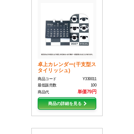
卓上カレンダー(干支型ス
タイリッシュ)
商品コード
Y330011
最低販売数
100
単価79円
商品代
商品の詳細を見る