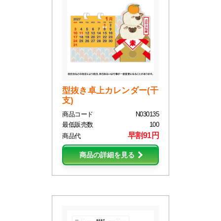
型抜き卓上カレンダー(干
支)
商品コード
N030135
最低販売数
100
早割91円
商品代
商品の詳細を見る