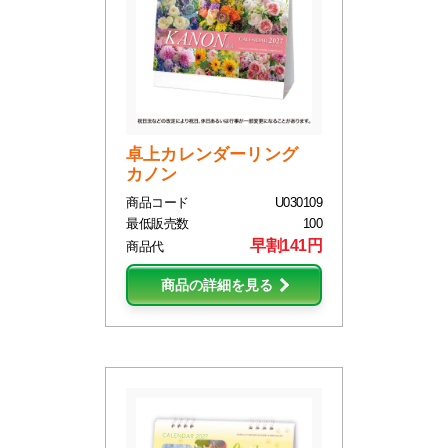
卓上カレンダーリング
カノン
商品コード
U030109
最低販売数
100
早割141円
商品代
商品の詳細を見る