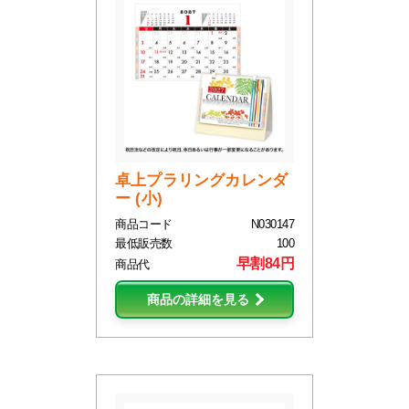
卓上プラリングカレンダ
ー (小)
商品コード
N030147
最低販売数
100
早割84円
商品代
商品の詳細を見る