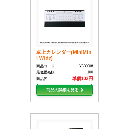
卓上カレンダー(MiniMin
i Wide)
商品コード
Y330008
最低販売数
100
単価102円
商品代
商品の詳細を見る