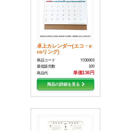
卓上カレンダー(エコ・e
coリング)
商品コード
Y330003
最低販売数
100
単価136円
商品代
商品の詳細を見る