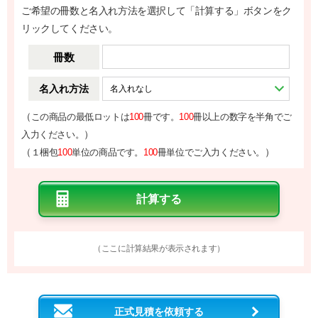
ご希望の冊数と名入れ方法を選択して「計算する」ボタンをク
リックしてください。
冊数
名入れ方法
（
この商品の最低ロットは
100
冊です。
100
冊以上の数字を半角でご
）
入力ください。
（
）
１梱包
100
単位の商品です。
100
冊単位でご入力ください。
（ここに計算結果が表示されます）
正式見積を依頼する