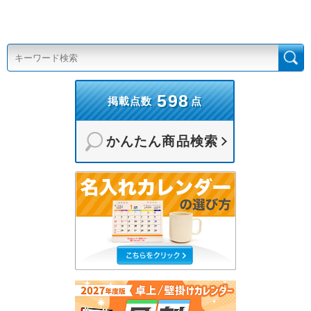
598
掲載点数
点
かんたん商品検索