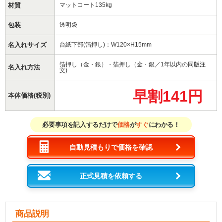
材質
マットコート135kg
包装
透明袋
名入れサイズ
台紙下部(箔押し)：W120×H15mm
箔押し（金・銀）・箔押し（金・銀／1年以内の同版注
名入れ方法
文)
早割141円
本体価格(税別)
必要事項を記入するだけで
価格
が
すぐ
にわかる！
自動見積もりで価格を確認
正式見積を依頼する
商品説明