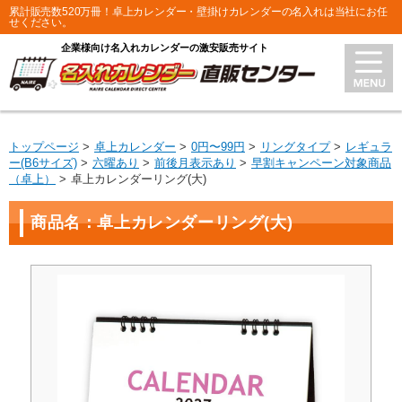
累計販売数520万冊！卓上カレンダー・壁掛けカレンダーの名入れは当社にお任
せください。
企業様向け名入れカレンダーの激安販売サイト
トップページ
卓上カレンダー
0円〜99円
リングタイプ
レギュラ
ー(B6サイズ)
六曜あり
前後月表示あり
早割キャンペーン対象商品
（卓上）
卓上カレンダーリング(大)
商品名：卓上カレンダーリング(大)