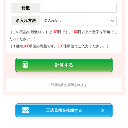
冊数
名入れ方法
（
この商品の最低ロットは
100
冊です。
100
冊以上の数字を半角でご
）
入力ください。
（
）
１梱包
100
単位の商品です。
100
冊単位でご入力ください。
（ここに計算結果が表示されます）
正式見積を依頼する