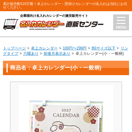
累計販売数520万冊！卓上カレンダー・壁掛けカレンダーの名入れは当社にお任
せください。
企業様向け名入れカレンダーの激安販売サイト
トップページ
卓上カレンダー
100円〜299円
B6サイズ以下
リン
グタイプ
六曜あり
前後月表示あり
卓上カレンダー(小・一般柄)
商品名：卓上カレンダー(小・一般柄)