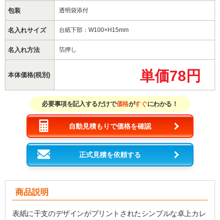
包装
透明袋添付
名入れサイズ
台紙下部：W100×H15mm
名入れ方法
箔押し
単価78円
本体価格(税別)
必要事項を記入するだけで
価格
が
すぐ
にわかる！
自動見積もりで価格を確認
正式見積を依頼する
商品説明
表紙に干支のデザインがプリントされたシンプルな卓上カレ