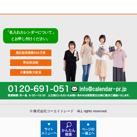
「名入れカレンダーについて」
とお申し付けください。
累計販売冊数520万冊
専任担当制
大量冊数大歓迎
©
株式会社コーエイトレード ALL rights reserved.