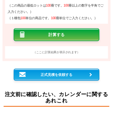
（
この商品の最低ロットは
100
冊です。
100
冊以上の数字を半角でご
）
入力ください。
（
）
１梱包
100
単位の商品です。
100
冊単位でご入力ください。
（ここに計算結果が表示されます）
正式見積を依頼する
注文前に確認したい、カレンダーに関する
あれこれ