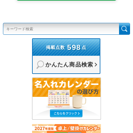
598
掲載点数
点
かんたん商品検索