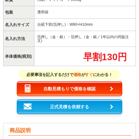
包装
透明袋
名入れサイズ
台紙下部(箔押し)：W90×H10mm
箔押し（金・銀）・箔押し（金・銀／1年以内の同版注
名入れ方法
文)
早割130円
本体価格(税別)
必要事項を記入するだけで
価格
が
すぐ
にわかる！
自動見積もりで価格を確認
正式見積を依頼する
商品説明