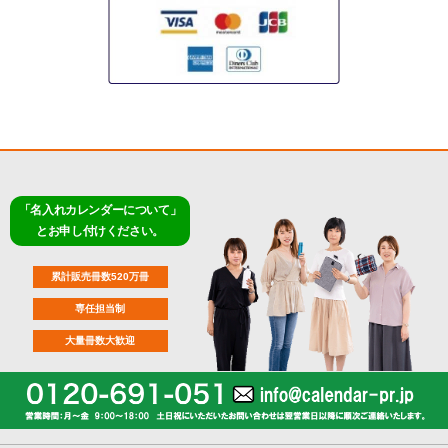
「名入れカレンダーについて」
とお申し付けください。
累計販売冊数520万冊
専任担当制
大量冊数大歓迎