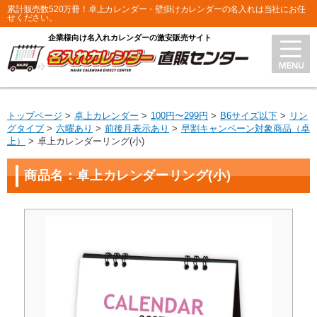
累計販売数520万冊！卓上カレンダー・壁掛けカレンダーの名入れは当社にお任
せください。
企業様向け名入れカレンダーの激安販売サイト
トップページ
卓上カレンダー
100円〜299円
B6サイズ以下
リン
グタイプ
六曜あり
前後月表示あり
早割キャンペーン対象商品（卓
上）
卓上カレンダーリング(小)
商品名：卓上カレンダーリング(小)