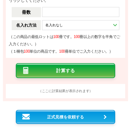
リックしてください。
冊数
名入れ方法
（
この商品の最低ロットは
100
冊です。
100
冊以上の数字を半角でご
）
入力ください。
（
）
１梱包
100
単位の商品です。
100
冊単位でご入力ください。
（ここに計算結果が表示されます）
正式見積を依頼する