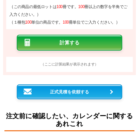
（
この商品の最低ロットは
100
冊です。
100
冊以上の数字を半角でご
）
入力ください。
（
）
１梱包
100
単位の商品です。
100
冊単位でご入力ください。
（ここに計算結果が表示されます）
正式見積を依頼する
注文前に確認したい、カレンダーに関する
あれこれ