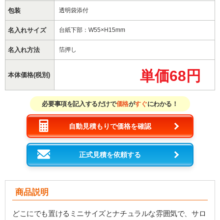
包装
透明袋添付
名入れサイズ
台紙下部：W55×H15mm
名入れ方法
箔押し
単価68円
本体価格(税別)
必要事項を記入するだけで
価格
が
すぐ
にわかる！
自動見積もりで価格を確認
正式見積を依頼する
商品説明
どこにでも置けるミニサイズとナチュラルな雰囲気で、サロ