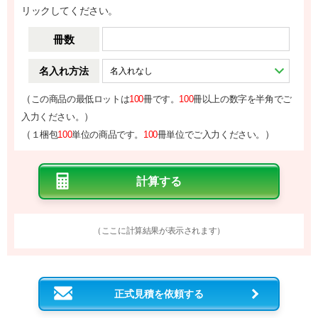
リックしてください。
冊数
名入れ方法
（
この商品の最低ロットは
100
冊です。
100
冊以上の数字を半角でご
）
入力ください。
（
）
１梱包
100
単位の商品です。
100
冊単位でご入力ください。
（ここに計算結果が表示されます）
正式見積を依頼する