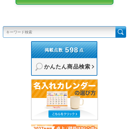
598
掲載点数
点
かんたん商品検索