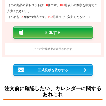
（
この商品の最低ロットは
100
冊です。
100
冊以上の数字を半角でご
）
入力ください。
（
）
１梱包
100
単位の商品です。
100
冊単位でご入力ください。
（ここに計算結果が表示されます）
正式見積を依頼する
注文前に確認したい、カレンダーに関する
あれこれ