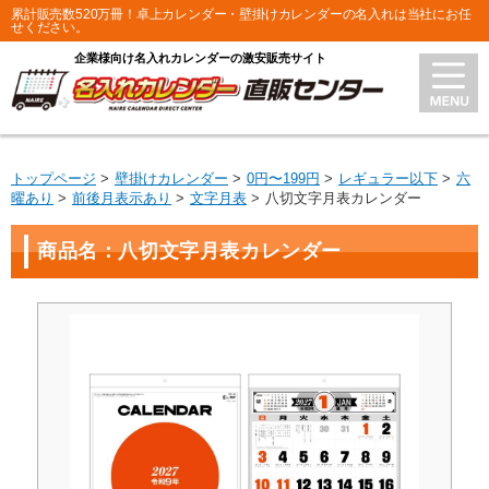
累計販売数520万冊！卓上カレンダー・壁掛けカレンダーの名入れは当社にお任
せください。
企業様向け名入れカレンダーの激安販売サイト
トップページ
壁掛けカレンダー
0円〜199円
レギュラー以下
六
曜あり
前後月表示あり
文字月表
八切文字月表カレンダー
商品名：八切文字月表カレンダー