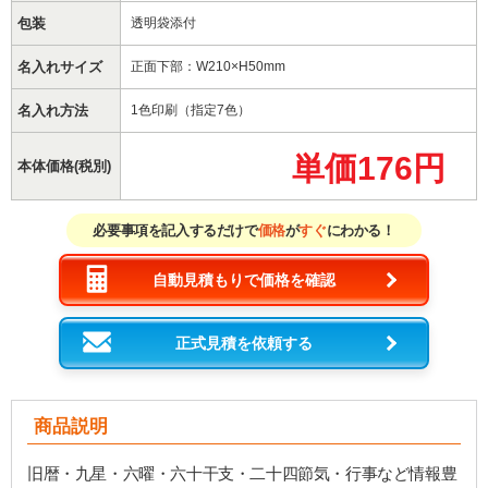
包装
透明袋添付
名入れサイズ
正面下部：W210×H50mm
名入れ方法
1色印刷（指定7色）
単価176円
本体価格(税別)
必要事項を記入するだけで
価格
が
すぐ
にわかる！
自動見積もりで価格を確認
正式見積を依頼する
商品説明
旧暦・九星・六曜・六十干支・二十四節気・行事など情報豊