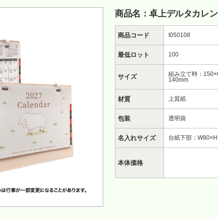
商品名：卓上デルタカレン
商品コード
I050108
最低ロット
100
組み立て時：150×
サイズ
140mm
材質
上質紙
包装
透明袋
名入れサイズ
台紙下部：W80×H
本体価格