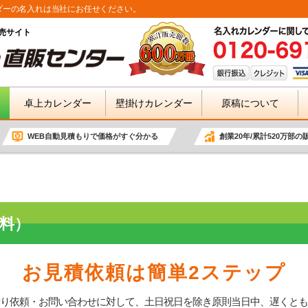
ダーの名入れは当社にお任せください。
売サイト
卓上カレンダー
壁掛けカレンダー
原稿について
WEB自動見積もりで価格がすぐ分かる
創業20年/累計520万部の
料）
お見積依頼は簡単2ステップ
り依頼・お問い合わせに対して、土日祝日を除き原則当日中、遅くとも