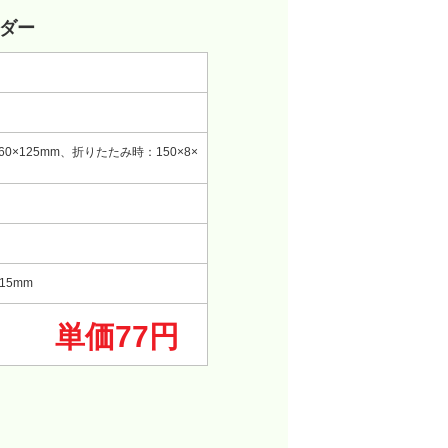
ダー
60×125mm、折りたたみ時：150×8×
15mm
単価77円