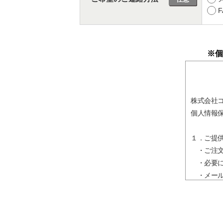
F
※個
株式会社
個人情報
１．ご提
・ご注文
・必要に
・メール
・当ウェ
２．ご提