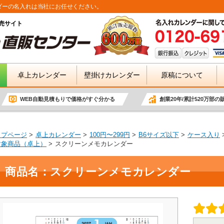
ダーの名入れは当社にお任せください。
売サイト
卓上カレンダー
壁掛けカレンダー
原稿について
WEB自動見積もりで価格がすぐ分かる
創業20年/累計520万部の
ップページ
卓上カレンダー
100円〜299円
B6サイズ以下
ケース入り
対象商品（卓上）
スクリーンメモカレンダー
商品名：スクリーンメモカレンダー