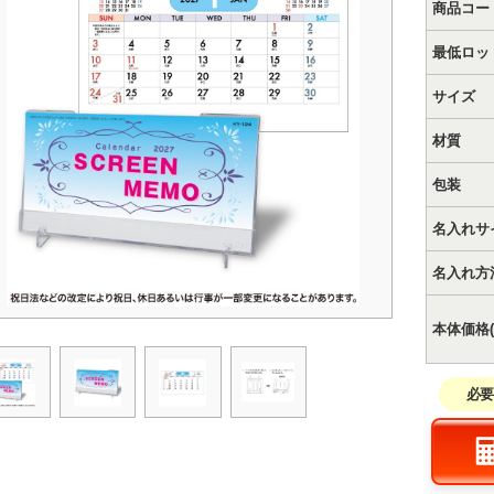
商品コー
最低ロッ
サイズ
材質
包装
名入れサ
名入れ方
本体価格(
必要