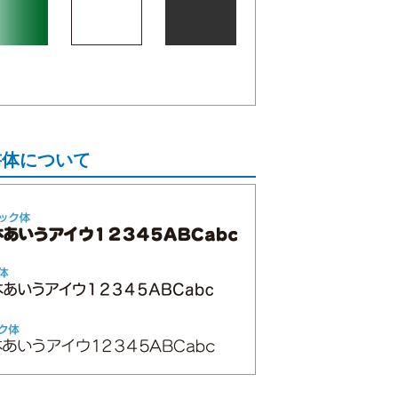
。
書体について