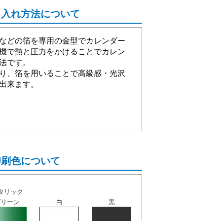
名入れ方法について
などの箔を専用の金型でカレンダー
機で熱と圧力をかけることでカレン
法です。
り、箔を用いることで高級感・光沢
出来ます。
印刷色について
タリック
グリーン
白
黒