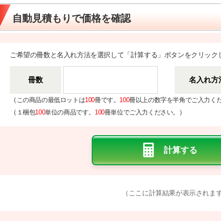
自動見積もりで価格を確認
ご希望の冊数と名入れ方法を選択して「計算する」ボタンをクリック
冊数
名入れ方
（
この商品の最低ロットは
100
冊です。
100
冊以上の数字を半角でご入力く
（
）
１梱包
100
単位の商品です。
100
冊単位でご入力ください。
（ここに計算結果が表示されま