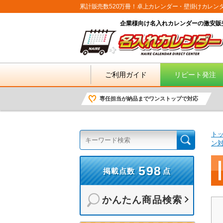
累計販売数520万冊！卓上カレンダー・壁掛けカレン
企業様向け名入れカレンダーの激安販
ご利用ガイド
リピート発注
専任担当が納品までワンストップで対応
ト
ン
598
掲載点数
点
かんたん商品検索