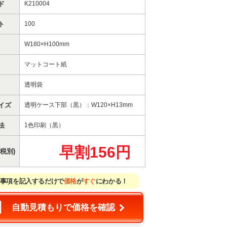
ド
K210004
ト
100
W180×H100mm
マットコート紙
透明袋
イズ
透明ケース下部（黒）：W120×H13mm
法
1色印刷（黒）
早割156円
税別)
事項を記入するだけで
価格
が
すぐ
にわかる！
自動見積もりで価格を確認