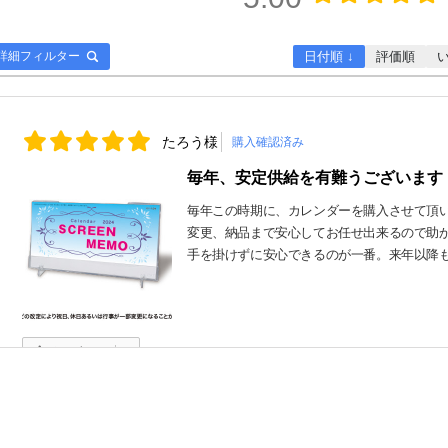
詳細フィルター
日付順 ↓
評価順
たろう様
購入確認済み
毎年、安定供給を有難うございます
毎年この時期に、カレンダーを購入させて頂
変更、納品まで安心してお任せ出来るので助
手を掛けずに安心できるのが一番。来年以降
役に立った
0