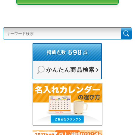
598
掲載点数
点
かんたん商品検索