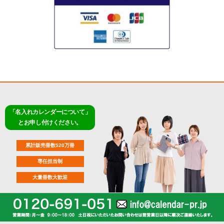
「名入れカレンダーについて」
とお申し付けください。
累計販売冊数520万冊
専任担当制
大量冊数大歓迎