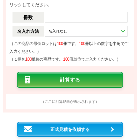
リックしてください。
冊数
名入れ方法
（
この商品の最低ロットは
100
冊です。
100
冊以上の数字を半角でご
）
入力ください。
（
）
１梱包
100
単位の商品です。
100
冊単位でご入力ください。
（ここに計算結果が表示されます）
正式見積を依頼する