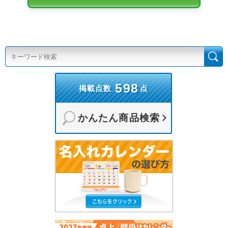
598
掲載点数
点
かんたん商品検索