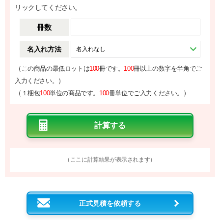
リックしてください。
冊数
名入れ方法
（
この商品の最低ロットは
100
冊です。
100
冊以上の数字を半角でご
）
入力ください。
（
）
１梱包
100
単位の商品です。
100
冊単位でご入力ください。
（ここに計算結果が表示されます）
正式見積を依頼する