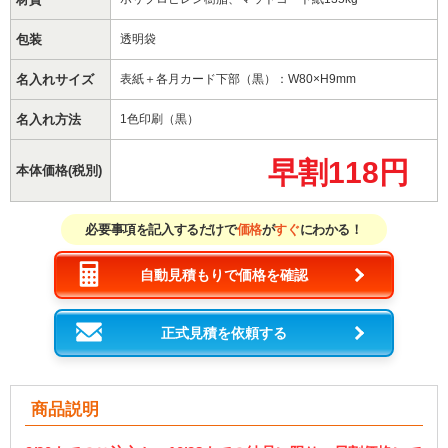
包装
透明袋
名入れサイズ
表紙＋各月カード下部（黒）：W80×H9mm
名入れ方法
1色印刷（黒）
早割118円
本体価格(税別)
必要事項を記入するだけで
価格
が
すぐ
にわかる！
自動見積もりで価格を確認
正式見積を依頼する
商品説明