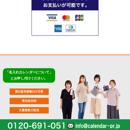
「名入れカレンダーについて」
とお申し付けください。
累計販売冊数520万冊
専任担当制
大量冊数大歓迎