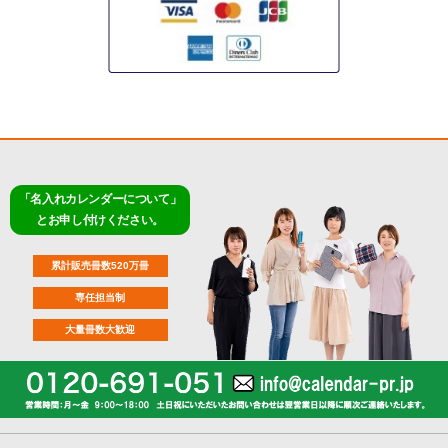
「名入れカレンダーについて」
とお申し付けください。
累計販売冊数520万冊
専任担当制
大量冊数大歓迎