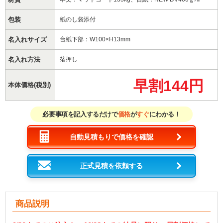
包装
紙のし袋添付
名入れサイズ
台紙下部：W100×H13mm
名入れ方法
箔押し
早割144円
本体価格(税別)
必要事項を記入するだけで
価格
が
すぐ
にわかる！
自動見積もりで価格を確認
正式見積を依頼する
商品説明