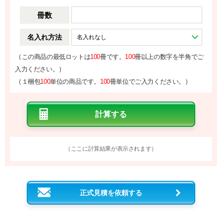
冊数
名入れ方法
（
この商品の最低ロットは
100
冊です。
100
冊以上の数字を半角でご
）
入力ください。
（
）
１梱包
100
単位の商品です。
100
冊単位でご入力ください。
（ここに計算結果が表示されます）
正式見積を依頼する