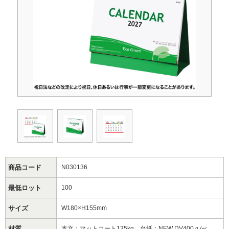
商品コード
N030136
最低ロット
100
サイズ
W180×H155mm
材質
本文：マットコート135kg、台紙：NEW DV400ｇ/㎡