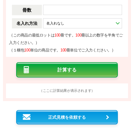
冊数
名入れ方法
（
この商品の最低ロットは
100
冊です。
100
冊以上の数字を半角でご
）
入力ください。
（
）
１梱包
100
単位の商品です。
100
冊単位でご入力ください。
（ここに計算結果が表示されます）
正式見積を依頼する