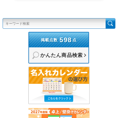
598
掲載点数
点
かんたん商品検索