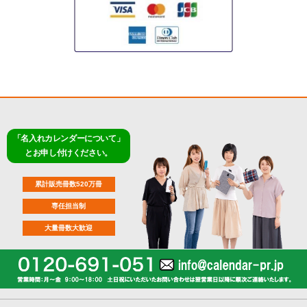
「名入れカレンダーについて」
とお申し付けください。
累計販売冊数520万冊
専任担当制
大量冊数大歓迎