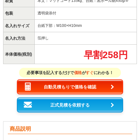
材質
本文：マットコート135kg、台紙：黒ボール紙450g/㎡
包装
透明袋添付
名入れサイズ
台紙下部：W100×H10mm
名入れ方法
箔押し
早割258円
本体価格(税別)
必要事項を記入するだけで
価格
が
すぐ
にわかる！
自動見積もりで価格を確認
正式見積を依頼する
商品説明