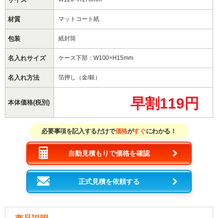
材質
マットコート紙
包装
紙封筒
名入れサイズ
ケース下部：W100×H15mm
名入れ方法
箔押し（金/銀）
早割119円
本体価格(税別)
必要事項を記入するだけで
価格
が
すぐ
にわかる！
自動見積もりで価格を確認
正式見積を依頼する