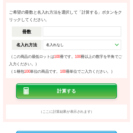
役に立った
0
ご希望の冊数と名入れ方法を選択して「計算する」ボタンをク
リックしてください。
冊数
名入れ方法
（
この商品の最低ロットは
100
冊です。
100
冊以上の数字を半角でご
）
入力ください。
（
）
１梱包
100
単位の商品です。
100
冊単位でご入力ください。
（ここに計算結果が表示されます）