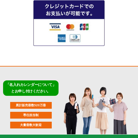
「名入れカレンダーについて」
とお申し付けください。
累計販売冊数520万冊
専任担当制
大量冊数大歓迎