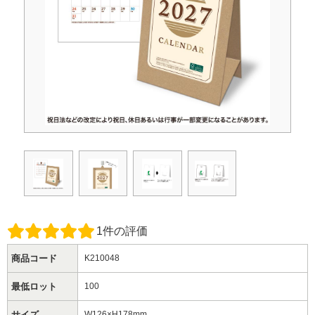
1件
商品コード
K210048
最低ロット
100
サイズ
W126×H178mm