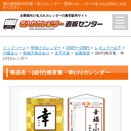
累計販売数520万冊！卓上カレンダー・壁掛けカレンダーの名入れは当社にお任
せください。
企業様向け名入れカレンダーの激安販売サイト
トップページ
壁掛けカレンダー
200円〜299円
レギュラー以下
六曜あり
前後月表示あり
文字月表
短冊形状
(紐付)格言集・幸
(小)カレンダー
商品名：(紐付)格言集・幸(小)カレンダー