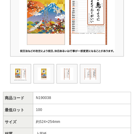
商品コード
N190038
最低ロット
100
サイズ
約524×254mm
材質
上質紙