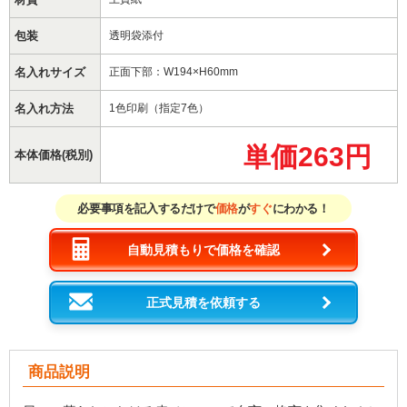
包装
透明袋添付
名入れサイズ
正面下部：W194×H60mm
名入れ方法
1色印刷（指定7色）
単価263円
本体価格(税別)
必要事項を記入するだけで
価格
が
すぐ
にわかる！
自動見積もりで価格を確認
正式見積を依頼する
商品説明