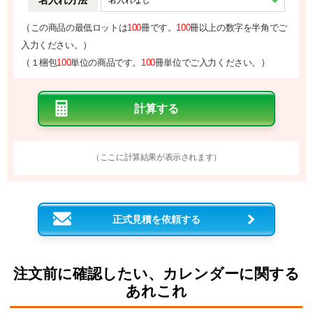
名入れ方法
（
この商品の最低ロットは
100
冊です。
100
冊以上の数字を半角でご
）
入力ください。
（
）
１梱包
100
単位の商品です。
100
冊単位でご入力ください。
（ここに計算結果が表示されます）
正式見積を依頼する
注文前に確認したい、カレンダーに関する
あれこれ