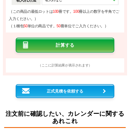
名入れ方法
（
この商品の最低ロットは
100
冊です。
100
冊以上の数字を半角でご
）
入力ください。
（
）
１梱包
50
単位の商品です。
50
冊単位でご入力ください。
（ここに計算結果が表示されます）
正式見積を依頼する
注文前に確認したい、カレンダーに関する
あれこれ