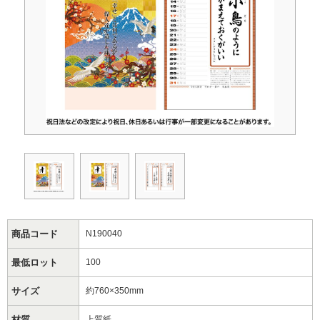
商品コード
N190040
最低ロット
100
サイズ
約760×350mm
材質
上質紙