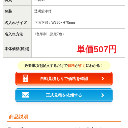
包装
透明袋添付
名入れサイズ
正面下部：W290×H70mm
名入れ方法
1色印刷（指定7色）
単価507円
本体価格(税別)
必要事項を記入するだけで
価格
が
すぐ
にわかる！
自動見積もりで価格を確認
正式見積を依頼する
商品説明