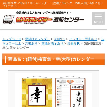
累計販売数520万冊！卓上カレンダー・壁掛けカレンダーの名入れは当社にお任
せください。
企業様向け名入れカレンダーの激安販売サイト
トップページ
壁掛けカレンダー
300円〜
イラスト・写真あり
レ
ギュラー以上
六曜あり
前後月表示あり
短冊形状
(紐付)格言集・
幸(大型)カレンダー
商品名：(紐付)格言集・幸(大型)カレンダー