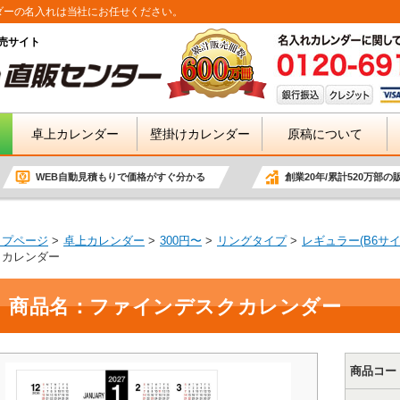
ダーの名入れは当社にお任せください。
売サイト
卓上カレンダー
壁掛けカレンダー
原稿について
WEB自動見積もりで価格がすぐ分かる
創業20年/累計520万部の
ップページ
卓上カレンダー
300円〜
リングタイプ
レギュラー(B6サイ
クカレンダー
商品名：ファインデスクカレンダー
商品コー