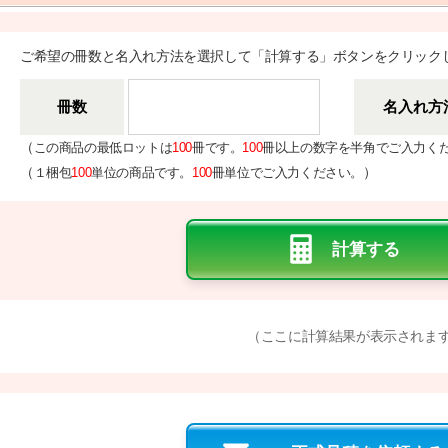
ご希望の冊数と名入れ方法を選択して「計算する」ボタンをクリック
冊数
名入れ方
（
この商品の最低ロットは
100
冊です。
100
冊以上の数字を半角でご入力く
（
）
１梱包
100
単位の商品です。
100
冊単位でご入力ください。
（ここに計算結果が表示されま