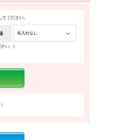
してください。
法
）
ださい。
す）