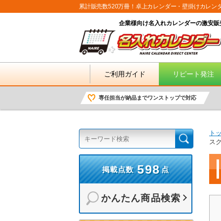
累計販売数520万冊！卓上カレンダー・壁掛けカレン
企業様向け名入れカレンダーの激安販
ご利用ガイド
リピート発注
専任担当が納品までワンストップで対応
ト
ス
598
掲載点数
点
かんたん商品検索