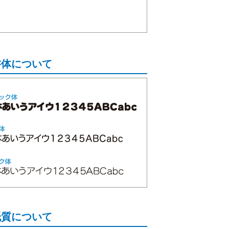
。
書体について
紙質について