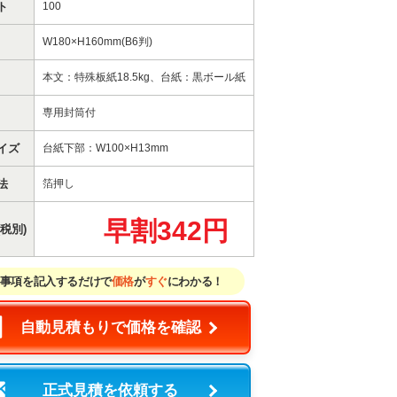
ト
100
W180×H160mm(B6判)
本文：特殊板紙18.5kg、台紙：黒ボール紙
専用封筒付
イズ
台紙下部：W100×H13mm
法
箔押し
早割342円
税別)
事項を記入するだけで
価格
が
すぐ
にわかる！
自動見積もりで価格を確認
正式見積を依頼する