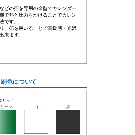
などの箔を専用の金型でカレンダー
機で熱と圧力をかけることでカレン
法です。
り、箔を用いることで高級感・光沢
出来ます。
印刷色について
タリック
グリーン
白
黒