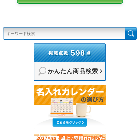
598
掲載点数
点
かんたん商品検索