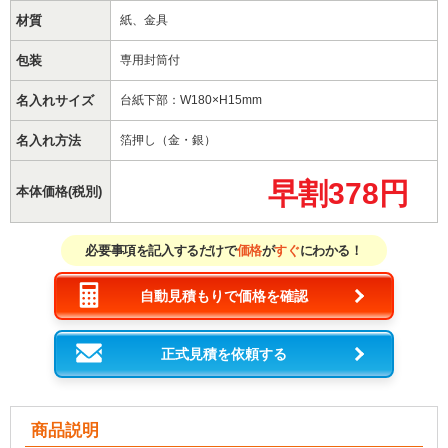
材質
紙、金具
包装
専用封筒付
名入れサイズ
台紙下部：W180×H15mm
名入れ方法
箔押し（金・銀）
早割378円
本体価格(税別)
必要事項を記入するだけで
価格
が
すぐ
にわかる！
自動見積もりで価格を確認
正式見積を依頼する
商品説明