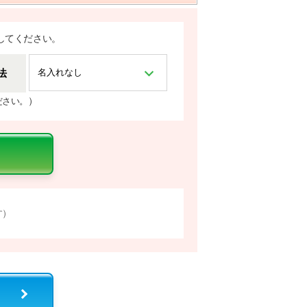
してください。
法
）
ださい。
す）