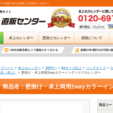
ダーの名入れは当社にお任せください。
売サイト
卓上カレンダー
壁掛けカレンダー
原稿について
WEB自動見積もりで価格がすぐ分かる
創業20年/累計520万部の
ップページ
卓上カレンダー
300円〜
B6サイズ以上
リングタイプ
商品（卓上）
壁掛け・卓上両用2wayカラーインデックスカレンダー
商品名：壁掛け・卓上両用2wayカラーイ
商品コー