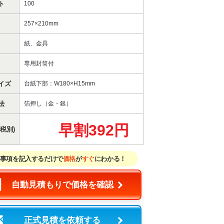
ト
100
257×210mm
紙、金具
専用封筒付
イズ
台紙下部：W180×H15mm
法
箔押し（金・銀）
早割392円
税別)
事項を記入するだけで
価格
が
すぐ
にわかる！
自動見積もりで価格を確認
正式見積を依頼する