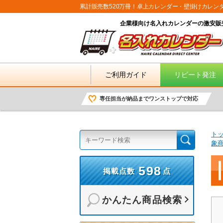
累計販売数520万冊！卓上カレンダー・壁掛けカレン
企業様向け名入れカレンダーの激安販
ご利用ガイド
リピート発注
専任担当が納品までワンストップで対応
ト
象
598
掲載点数
点
かんたん商品検索