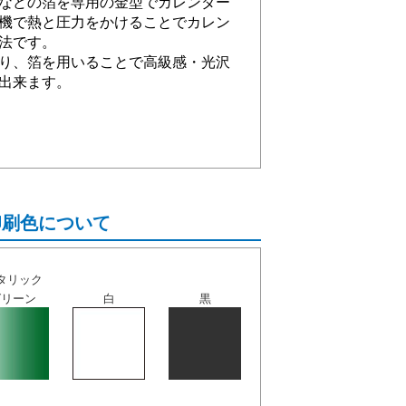
などの箔を専用の金型でカレンダー
機で熱と圧力をかけることでカレン
法です。
り、箔を用いることで高級感・光沢
出来ます。
印刷色について
タリック
グリーン
白
黒
。