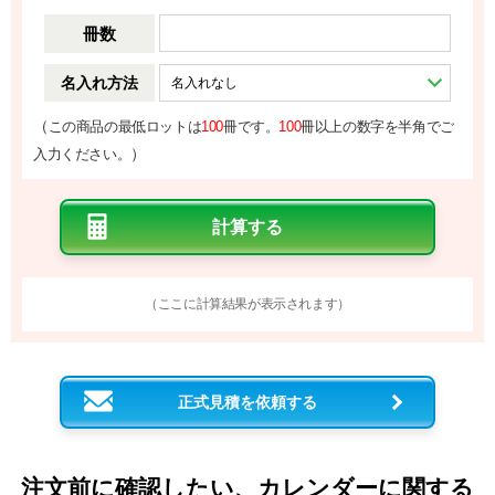
冊数
名入れ方法
（
この商品の最低ロットは
100
冊です。
100
冊以上の数字を半角でご
）
入力ください。
（ここに計算結果が表示されます）
正式見積を依頼する
注文前に確認したい、カレンダーに関する