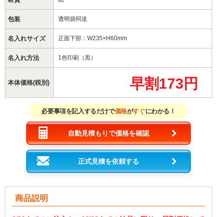
包装
透明袋同送
名入れサイズ
正面下部：W235×H60mm
名入れ方法
1色印刷（黒）
早割173円
本体価格(税別)
必要事項を記入するだけで
価格
が
すぐ
にわかる！
自動見積もりで価格を確認
正式見積を依頼する
商品説明