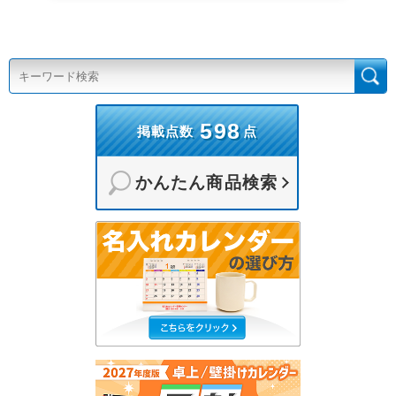
598
掲載点数
点
かんたん商品検索