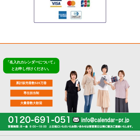
「名入れカレンダーについて」
とお申し付けください。
累計販売冊数520万冊
専任担当制
大量冊数大歓迎