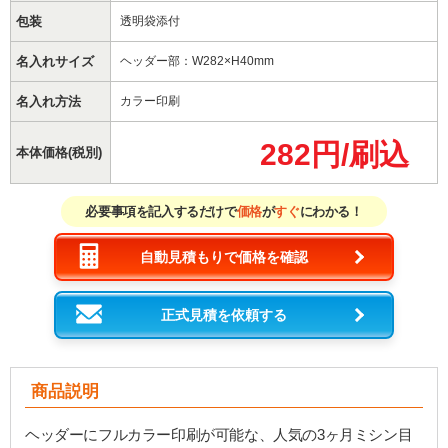
包装
透明袋添付
名入れサイズ
ヘッダー部：W282×H40mm
名入れ方法
カラー印刷
282円/刷込
本体価格(税別)
必要事項を記入するだけで
価格
が
すぐ
にわかる！
自動見積もりで価格を確認
正式見積を依頼する
商品説明
ヘッダーにフルカラー印刷が可能な、人気の3ヶ月ミシン目