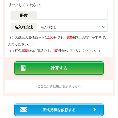
リックしてください。
冊数
名入れ方法
（
この商品の最低ロットは
100
冊です。
100
冊以上の数字を半角でご
）
入力ください。
（
）
１梱包
100
単位の商品です。
100
冊単位でご入力ください。
（ここに計算結果が表示されます）
正式見積を依頼する