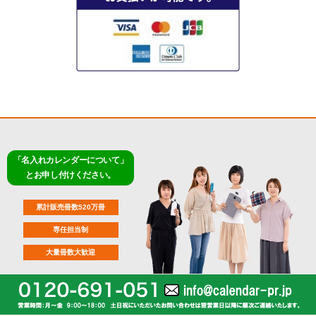
「名入れカレンダーについて」
とお申し付けください。
累計販売冊数520万冊
専任担当制
大量冊数大歓迎