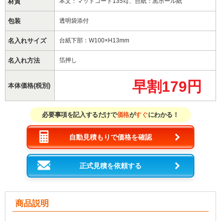
材質
本文：マットコート135㎏、台紙：黒ボール紙
包装
透明袋添付
名入れサイズ
台紙下部：W100×H13mm
名入れ方法
箔押し
早割179円
本体価格(税別)
必要事項を記入するだけで
価格
が
すぐ
にわかる！
自動見積もりで価格を確認
正式見積を依頼する
商品説明