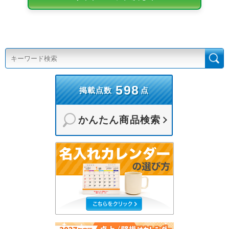
598
掲載点数
点
かんたん商品検索