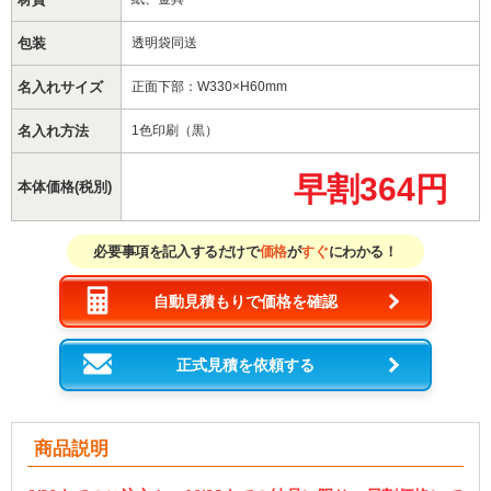
包装
透明袋同送
名入れサイズ
正面下部：W330×H60mm
名入れ方法
1色印刷（黒）
早割364円
本体価格(税別)
必要事項を記入するだけで
価格
が
すぐ
にわかる！
自動見積もりで価格を確認
正式見積を依頼する
商品説明