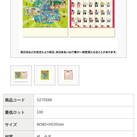
商品コード
S270588
最低ロット
100
サイズ
W380×H535mm
材質
紙、金具