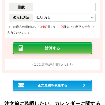
冊数
名入れ方法
（
この商品の最低ロットは
100
冊です。
100
冊以上の数字を半角でご
）
入力ください。
（ここに計算結果が表示されます）
正式見積を依頼する
注文前に確認したい、カレンダーに関する