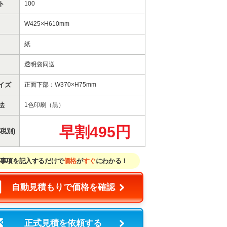
ト
100
W425×H610mm
紙
透明袋同送
イズ
正面下部：W370×H75mm
法
1色印刷（黒）
早割495円
税別)
事項を記入するだけで
価格
が
すぐ
にわかる！
自動見積もりで価格を確認
正式見積を依頼する