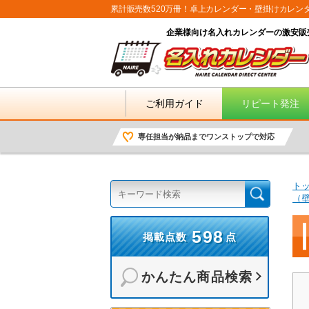
累計販売数520万冊！卓上カレンダー・壁掛けカレン
企業様向け名入れカレンダーの激安販
ご利用ガイド
リピート発注
専任担当が納品までワンストップで対応
ト
（
598
掲載点数
点
かんたん商品検索