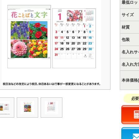
最低ロッ
サイズ
材質
包装
名入れサ
名入れ方
本体価格(
必要