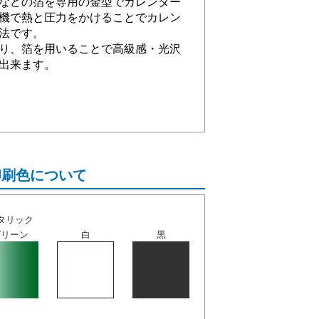
などの箔を専用の金型でカレンダー
機で熱と圧力をかけることでカレン
法です。
り、箔を用いることで高級感・光沢
出来ます。
印刷色について
タリック
グリーン
白
黒
。