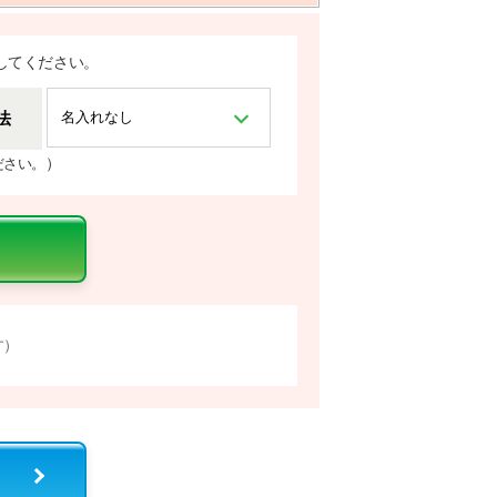
してください。
法
）
ださい。
す）