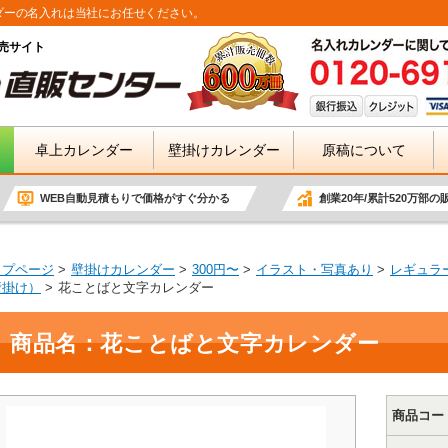
ダーの名入れは当社にお任せください。
売サイト
卓上カレンダー
壁掛けカレンダー
原稿について
WEB自動見積もりで価格がすぐ分かる
創業20年/累計520万部の
ップページ
壁掛けカレンダー
300円〜
イラスト・写真あり
レギュラ
壁掛け）
花ことばと文字カレンダー
商品名：花ことばと文字カレンダー
商品コー