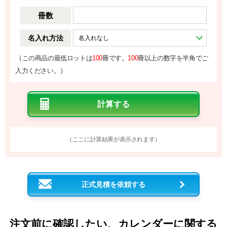
冊数
名入れ方法
（
この商品の最低ロットは
100
冊です。
100
冊以上の数字を半角でご
）
入力ください。
（ここに計算結果が表示されます）
正式見積を依頼する
注文前に確認したい、カレンダーに関する