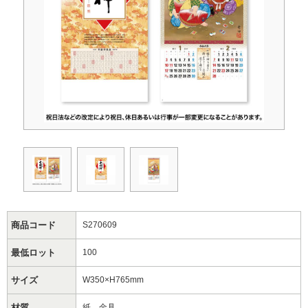
商品コード
S270609
最低ロット
100
サイズ
W350×H765mm
材質
紙、金具