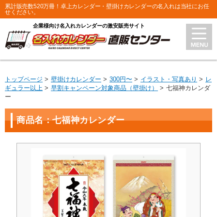
累計販売数520万冊！卓上カレンダー・壁掛けカレンダーの名入れは当社にお任
せください。
企業様向け名入れカレンダーの激安販売サイト
トップページ
壁掛けカレンダー
300円〜
イラスト・写真あり
レ
ギュラー以上
早割キャンペーン対象商品（壁掛け）
七福神カレンダ
ー
商品名：七福神カレンダー