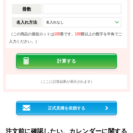
冊数
名入れ方法
（
この商品の最低ロットは
100
冊です。
100
冊以上の数字を半角でご
）
入力ください。
（ここに計算結果が表示されます）
正式見積を依頼する
注文前に確認したい、カレンダーに関する