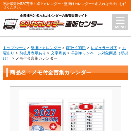
累計販売数520万冊！卓上カレンダー・壁掛けカレンダーの名入れは当社にお任
せください。
企業様向け名入れカレンダーの激安販売サイト
トップページ
壁掛けカレンダー
0円〜199円
レギュラー以下
六
曜あり
前後月表示あり
文字月表
早割キャンペーン対象商品（壁掛
け）
メモ付金言集カレンダー
商品名：メモ付金言集カレンダー