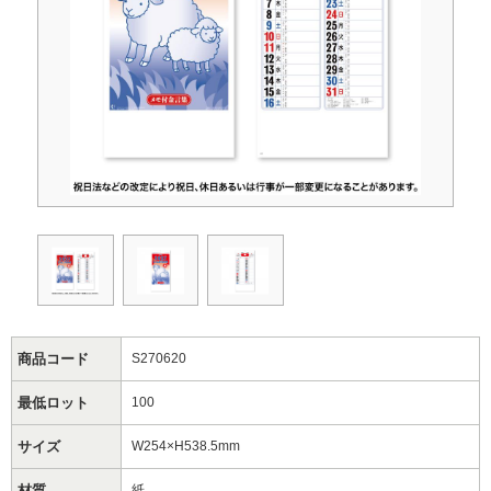
商品コード
S270620
最低ロット
100
サイズ
W254×H538.5mm
材質
紙