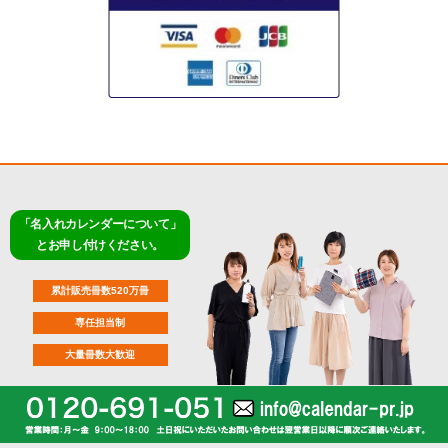
「名入れカレンダーについて」
とお申し付けください。
累計販売冊数520万冊
専任担当制
大量冊数大歓迎