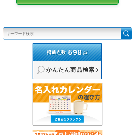
598
掲載点数
点
かんたん商品検索