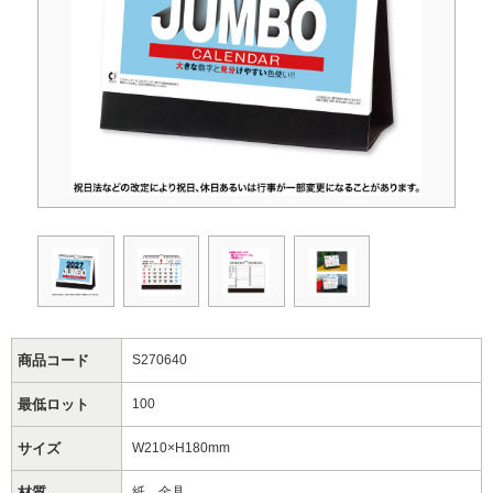
商品コード
S270640
最低ロット
100
サイズ
W210×H180mm
材質
紙 金具