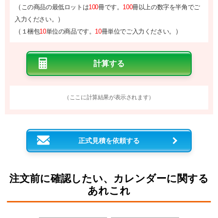
（
この商品の最低ロットは
100
冊です。
100
冊以上の数字を半角でご
）
入力ください。
（
）
１梱包
10
単位の商品です。
10
冊単位でご入力ください。
（ここに計算結果が表示されます）
正式見積を依頼する
注文前に確認したい、カレンダーに関する
あれこれ