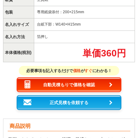
包装
専用紙袋添付：200×215mm
名入れサイズ
台紙下部：W140×H15mm
名入れ方法
箔押し
単価360円
本体価格(税別)
必要事項を記入するだけで
価格
が
すぐ
にわかる！
自動見積もりで価格を確認
正式見積を依頼する
商品説明