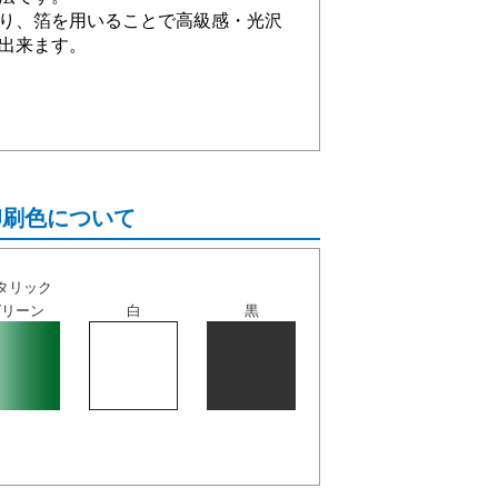
り、箔を用いることで高級感・光沢
出来ます。
印刷色について
タリック
グリーン
白
黒
。