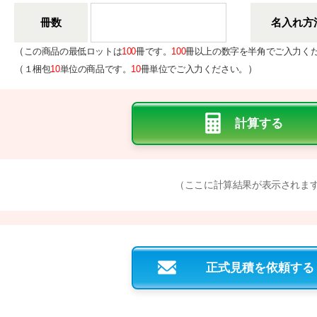
冊数
名入れ方
（
この商品の最低ロットは
100
冊です。
100
冊以上の数字を半角でご入力く
（
）
１梱包
10
単位の商品です。
10
冊単位でご入力ください。
（ここに計算結果が表示されま
正式見積を依頼する