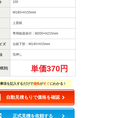
ト
100
W180×H155mm
上質紙
専用紙袋添付：W200×H215mm
イズ
台紙下部：W140×H15mm
法
箔押し
単価370円
税別)
事項を記入するだけで
価格
が
すぐ
にわかる！
自動見積もりで価格を確認
正式見積を依頼する