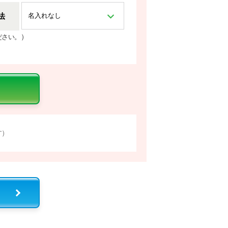
法
）
ださい。
す）