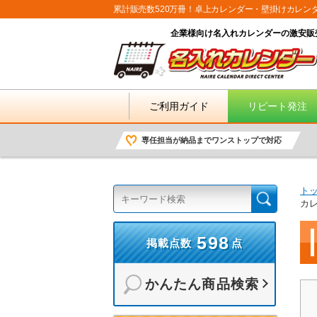
累計販売数520万冊！卓上カレンダー・壁掛けカレン
企業様向け名入れカレンダーの激安販
ご利用ガイド
リピート発注
専任担当が納品までワンストップで対応
ト
カ
598
掲載点数
点
かんたん商品検索