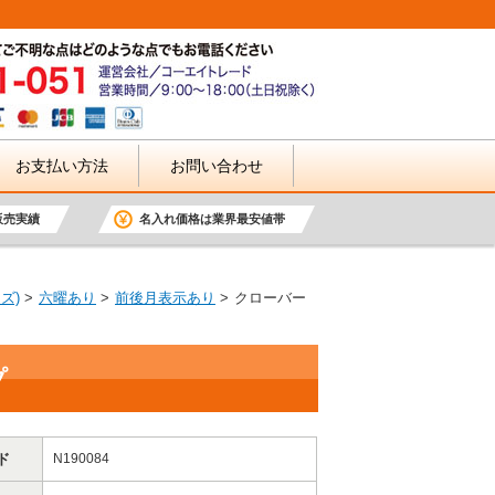
お支払い方法
お問い合わせ
販売実績
名入れ価格は業界最安値帯
ズ)
六曜あり
前後月表示あり
クローバー
プ
ド
N190084