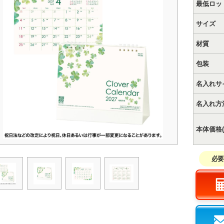
最低ロッ
サイズ
材質
包装
名入れサ
名入れ方
本体価格(
必要