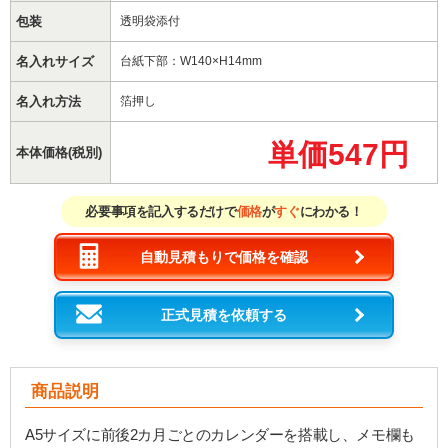
包装
透明袋添付
名入れサイズ
台紙下部：W140×H14mm
名入れ方法
箔押し
単価547円
本体価格(税別)
必要事項を記入するだけで
価格
が
すぐ
にわかる！
自動見積もりで価格を確認
正式見積を依頼する
商品説明
A5サイズに前後2カ月ごとのカレンダーを搭載し、メモ欄も