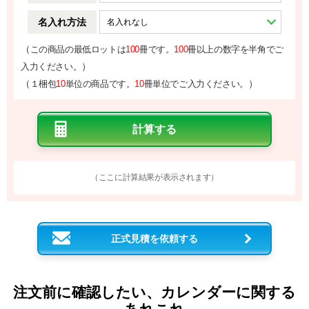
名入れ方法
（
この商品の最低ロットは
100
冊です。
100
冊以上の数字を半角でご
）
入力ください。
（
）
１梱包
10
単位の商品です。
10
冊単位でご入力ください。
（ここに計算結果が表示されます）
正式見積を依頼する
注文前に確認したい、カレンダーに関する