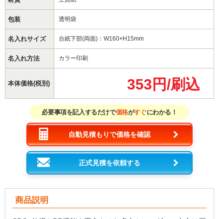
包装
透明袋
名入れサイズ
台紙下部(両面)：W160×H15mm
名入れ方法
カラー印刷
353円/刷込
本体価格(税別)
必要事項を記入するだけで
価格
が
すぐ
にわかる！
自動見積もりで価格を確認
正式見積を依頼する
商品説明