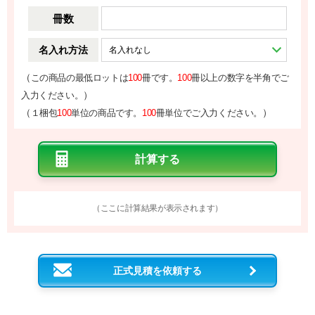
冊数
名入れ方法
（
この商品の最低ロットは
100
冊です。
100
冊以上の数字を半角でご
）
入力ください。
（
）
１梱包
100
単位の商品です。
100
冊単位でご入力ください。
（ここに計算結果が表示されます）
正式見積を依頼する