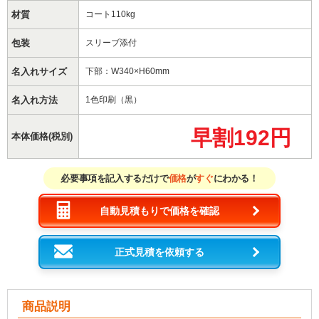
材質
コート110kg
包装
スリーブ添付
名入れサイズ
下部：W340×H60mm
名入れ方法
1色印刷（黒）
早割192円
本体価格(税別)
必要事項を記入するだけで
価格
が
すぐ
にわかる！
自動見積もりで価格を確認
正式見積を依頼する
商品説明