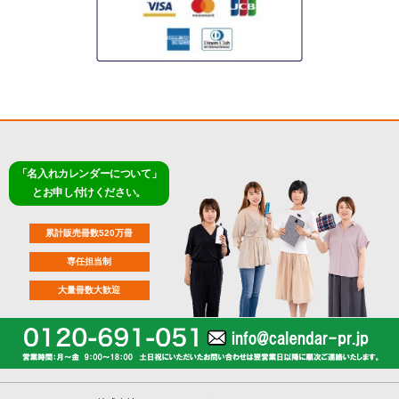
「名入れカレンダーについて」
とお申し付けください。
累計販売冊数520万冊
専任担当制
大量冊数大歓迎