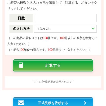
ご希望の冊数と名入れ方法を選択して「計算する」ボタンをク
リックしてください。
冊数
名入れ方法
（
この商品の最低ロットは
100
冊です。
100
冊以上の数字を半角でご
）
入力ください。
（
）
１梱包
100
単位の商品です。
100
冊単位でご入力ください。
（ここに計算結果が表示されます）
正式見積を依頼する