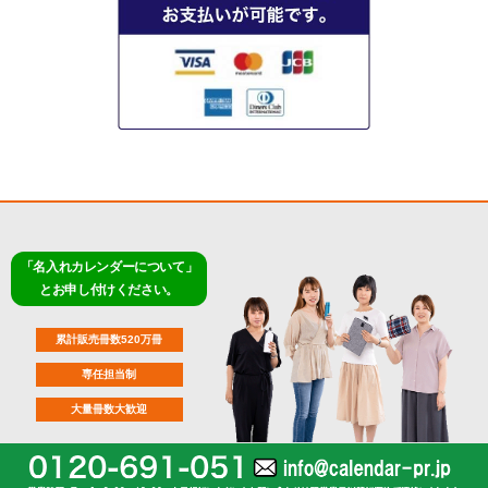
「名入れカレンダーについて」
とお申し付けください。
累計販売冊数520万冊
専任担当制
大量冊数大歓迎