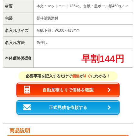
材質
本文：マットコート135kg、台紙：黒ボール紙450g／㎡
包装
熨斗紙袋添付
名入れサイズ
台紙下部：W100×H13mm
名入れ方法
箔押し
早割144円
本体価格(税別)
必要事項を記入するだけで
価格
が
すぐ
にわかる！
自動見積もりで価格を確認
正式見積を依頼する
商品説明