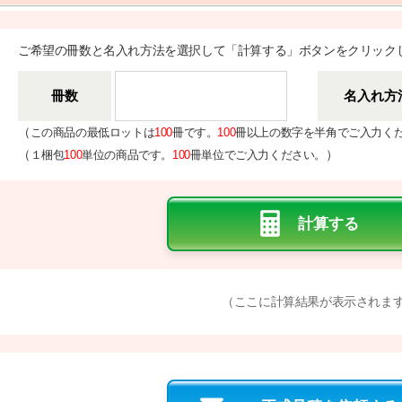
ご希望の冊数と名入れ方法を選択して「計算する」ボタンをクリック
冊数
名入れ方
（
この商品の最低ロットは
100
冊です。
100
冊以上の数字を半角でご入力く
（
）
１梱包
100
単位の商品です。
100
冊単位でご入力ください。
（ここに計算結果が表示されま