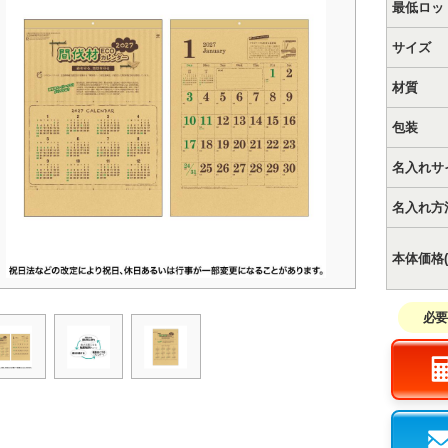
最低ロッ
サイズ
材質
包装
名入れサ
名入れ方
本体価格(
必要