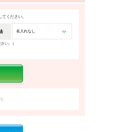
してください。
法
）
ださい。
す）