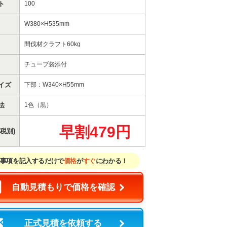
ト
100
W380×H535mm
間伐材クラフト60kg
チューブ袋添付
イズ
下部：W340×H55mm
法
1色（黒）
早割479円
税別)
事項を記入するだけで
価格
が
すぐ
にわかる！
自動見積もりで価格を確認
正式見積を依頼する