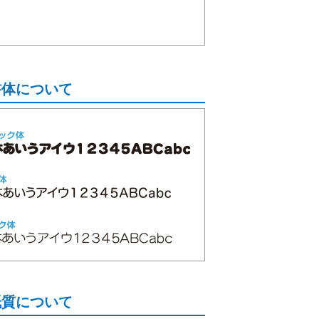
。
書体について
紙質について