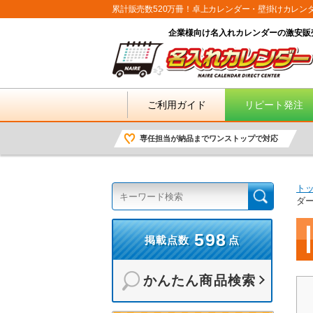
累計販売数520万冊！卓上カレンダー・壁掛けカレン
企業様向け名入れカレンダーの激安販
ご利用ガイド
リピート発注
専任担当が納品までワンストップで対応
ト
ダ
598
掲載点数
点
かんたん商品検索