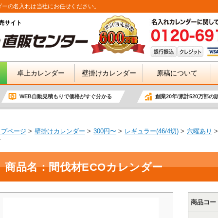
ダーの名入れは当社にお任せください。
売サイト
卓上カレンダー
壁掛けカレンダー
原稿について
WEB自動見積もりで価格がすぐ分かる
創業20年/累計520万部の
ップページ
壁掛けカレンダー
300円〜
レギュラー(46/4切)
六曜あり
ー
商品名：間伐材ECOカレンダー
商品コー